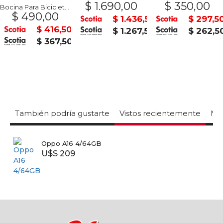
$ 1.690,00
$ 350,00
Bocina Para Bicicleta Diseños Surtidos
$ 490,00
$ 1.436,50
$ 297,5
$ 416,50
$ 1.267,50
$ 262,5
$ 367,50
También podría gustarte
Vistos recientemente
Mas
Oppo A16 4/64GB
U$S 209