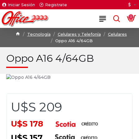
$
Iniciar Sesión
Registrate
0
Tecnología
Celulares y Telefonía
Celulares
Oppo A16 4/64GB
Oppo A16 4/64GB
U$S 209
U$S 178
U$S 157