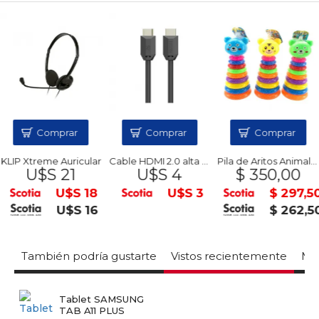
Comprar
Comprar
Comprar
KLIP Xtreme Auricular
Cable HDMI 2.0 alta velocidad HP 1M
Pila de Aritos Animales
U$S 21
U$S 4
$ 350,00
U$S 18
U$S 3
$ 297,5
U$S 16
$ 262,5
También podría gustarte
Vistos recientemente
Mas
Tablet SAMSUNG
TAB A11 PLUS