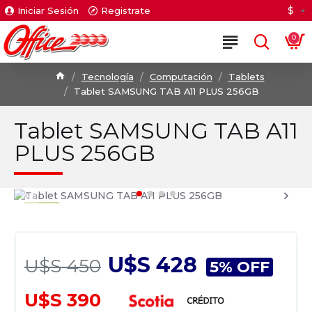
$
Iniciar Sesión
Registrate
0
Tecnología
Computación
Tablets
Tablet SAMSUNG TAB A11 PLUS 256GB
Tablet SAMSUNG TAB A11
PLUS 256GB
U$S 428
U$S 450
5% OFF
U$S 390