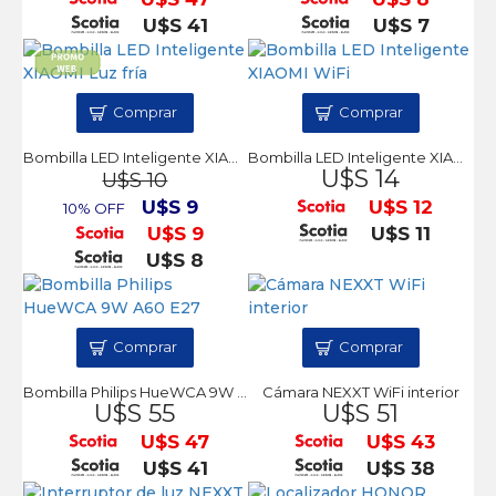
U$S 41
U$S 7
Comprar
Comprar
Bombilla LED Inteligente XIAOMI Luz fría
Bombilla LED Inteligente XIAOMI WiFi
U$S 14
U$S 10
U$S 9
U$S 12
10% OFF
U$S 9
U$S 11
U$S 8
Comprar
Comprar
Bombilla Philips HueWCA 9W A60 E27
Cámara NEXXT WiFi interior
U$S 55
U$S 51
U$S 47
U$S 43
U$S 41
U$S 38