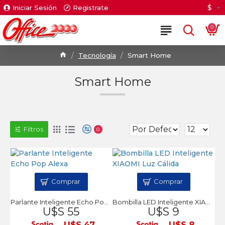
$
Iniciar Sesión
Registrate
0
Tecnología
Smart Home
Smart Home
Filtros
0
Comprar
Comprar
Parlante Inteligente Echo Pop Alexa
Bombilla LED Inteligente XIAOMI Luz Cálida
U$S 55
U$S 9
U$S 47
U$S 8