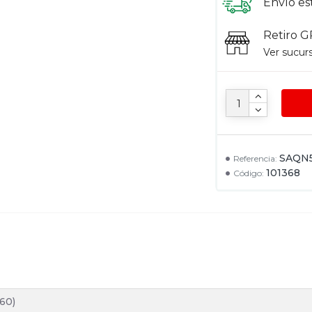
Envío es
Retiro G
Ver sucur
SAQN
Referencia:
101368
Código:
60)