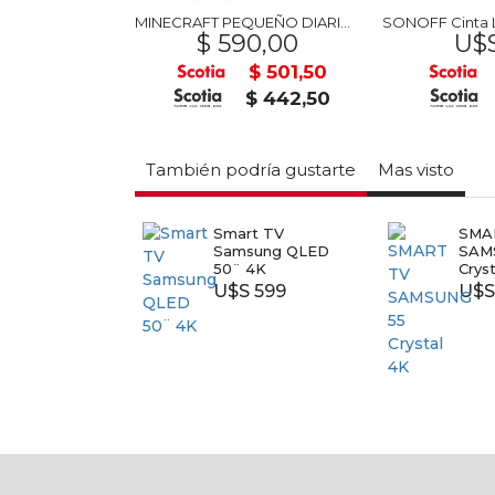
Mouse Razer Gamer Cobra Pokemon Gengar
MINECRAFT PEQUEÑO DIARIO DE UN ALDEANO
 109
$ 590,00
U$S
U$S 93
$ 501,50
U$S 82
$ 442,50
También podría gustarte
Mas visto
rt TV
Smart TV
SMA
sung 50 4K
Samsung QLED
SAM
50¨ 4K
Crys
S 479
U$S 599
U$S