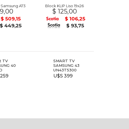
a Samsung A73
Block KLIP Liso 19x26
9,00
$ 125,00
$ 69
$ 509,15
$ 106,25
$ 449,25
$ 93,75
t TV
SMART TV
SMAR
SUNG 40
SAMSUNG 43
SAMS
HD
UN43T5300
U$S 
 259
U$S 399