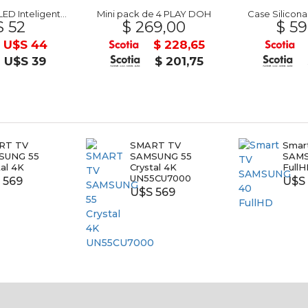
SONOFF Cinta LED Inteligente 5mts WiFi
Mini pack de 4 PLAY DOH
Case Silicon
 52
$ 269,00
$ 59
U$S 44
$ 228,65
U$S 39
$ 201,75
RT TV
SMART TV
Smar
SUNG 55
SAMSUNG 55
SAM
tal 4K
Crystal 4K
Full
UN55CU7000
 569
U$S
U$S 569