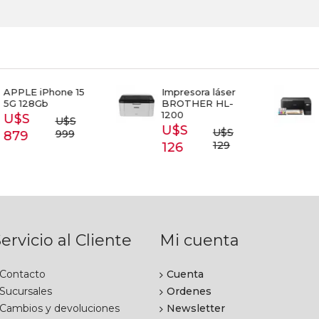
E iPhone 15
Impresora láser
Impr
28Gb
BROTHER HL-
L125
1200
antiv
S
U$S
KAS
U$S
U$S
999
9
U$S 
129
126
ervicio al Cliente
Mi cuenta
Contacto
Cuenta
Sucursales
Ordenes
Cambios y devoluciones
Newsletter