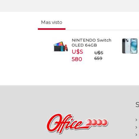
Mas visto
RT TV
NINTENDO Switch
APPL
SUNG 43
OLED 64GB
5G 1
3T5300
U$S
U$
U$S
S 399
659
580
87
S