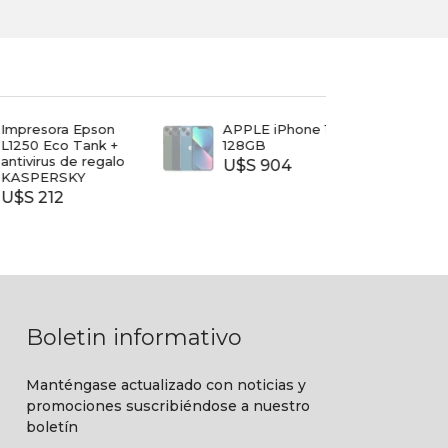
esora Epson
APPLE iPhone 13
TV T
0 Eco Tank +
128GB
40
irus de regalo
U$S 904
$ 7.
PERSKY
212
Boletin informativo
Manténgase actualizado con noticias y
promociones suscribiéndose a nuestro
boletín