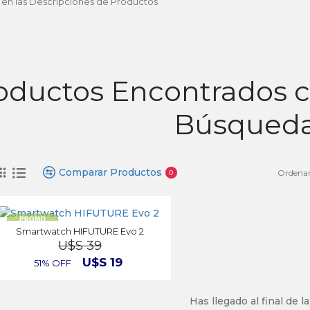
 en las Descripciones de Productos
oductos Encontrados co
Búsqued
Comparar Productos
Ordenar
0
Smartwatch HIFUTURE Evo 2
U$S 39
U$S 19
51% OFF
Has llegado al final de la 