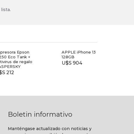
lista.
esora Epson
APPLE iPhone 13
TV T
 Eco Tank +
128GB
40
irus de regalo
U$S 904
$ 7.
PERSKY
212
Boletin informativo
Manténgase actualizado con noticias y