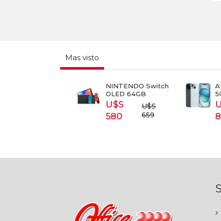
Mas visto
RT TV
NINTENDO Switch
APPL
SUNG 43
OLED 64GB
5G 1
3T5300
U$S
U$
U$S
S 399
659
580
87
S