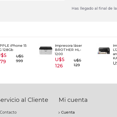
Has llegado al final de la 
E iPhone 15
Impresora láser
Impr
28Gb
BROTHER HL-
L1250
1200
antiv
S
U$S
KAS
U$S
U$S
999
9
U$S 
129
126
ervicio al Cliente
Mi cuenta
Contacto
Cuenta