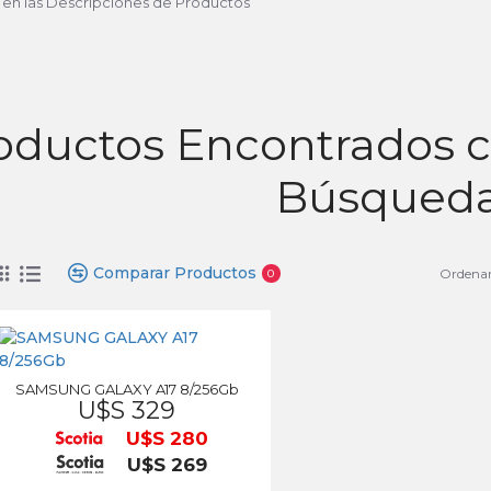
 en las Descripciones de Productos
oductos Encontrados co
Búsqued
Comparar Productos
Ordenar
0
SAMSUNG GALAXY A17 8/256Gb
U$S 329
U$S 280
U$S 269