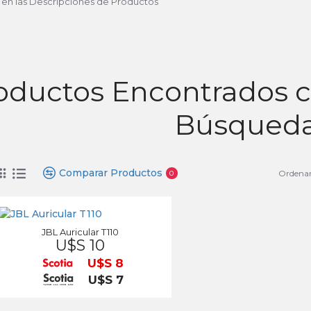
 en las Descripciones de Productos
oductos Encontrados co
Búsqued
Comparar Productos
Ordenar
0
JBL Auricular T110
U$S 10
U$S 8
U$S 7