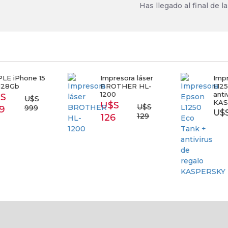
Has llegado al final de la 
E iPhone 15
Impresora láser
Impr
28Gb
BROTHER HL-
L1250
1200
antiv
S
U$S
KAS
U$S
U$S
999
9
U$S 
129
126