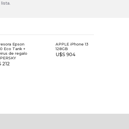
lista.
esora Epson
APPLE iPhone 13
TV T
 Eco Tank +
128GB
40
irus de regalo
U$S 904
$ 7.
PERSKY
212