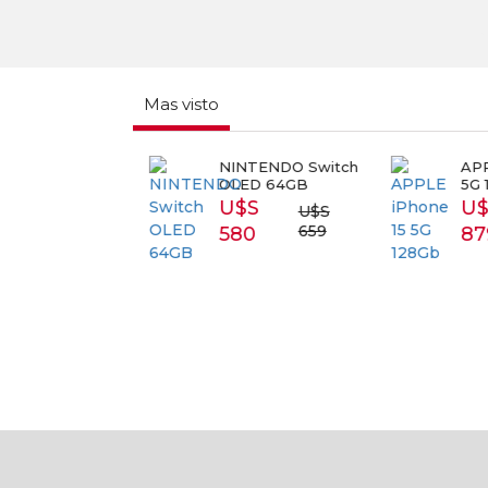
Mas visto
RT TV
NINTENDO Switch
APPL
SUNG 43
OLED 64GB
5G 1
3T5300
U$S
U$
U$S
S 399
659
580
87