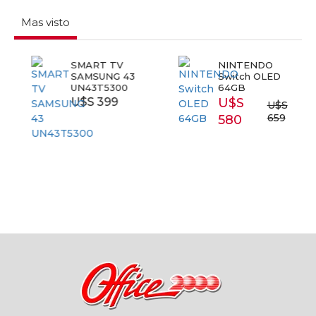
Mas visto
SMART TV
NINTENDO
SAMSUNG 43
Switch OLED
UN43T5300
64GB
U$S 399
U$S
U$S
659
580