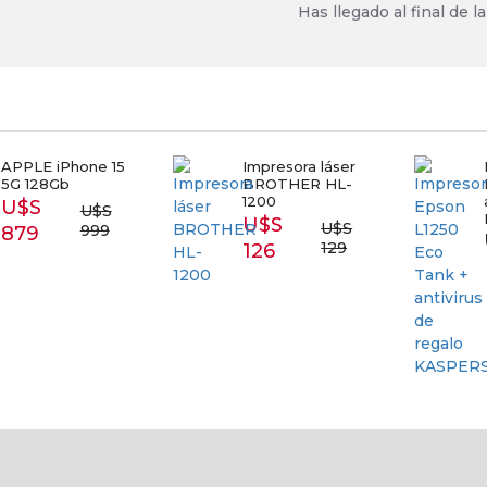
Has llegado al final de la 
E iPhone 15
Impresora láser
Impr
28Gb
BROTHER HL-
L1250
1200
antiv
S
U$S
KAS
U$S
U$S
999
9
U$S 
129
126