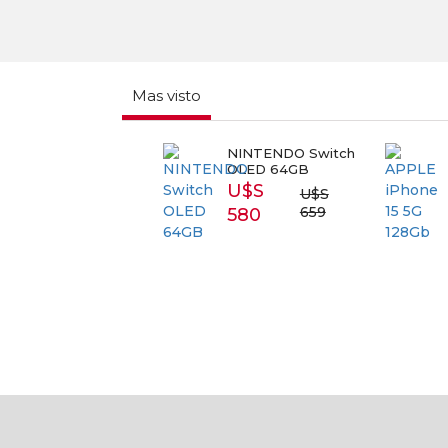
Mas visto
RT TV
NINTENDO Switch
APPL
SUNG 43
OLED 64GB
5G 1
3T5300
U$S
U$
U$S
S 399
659
580
87