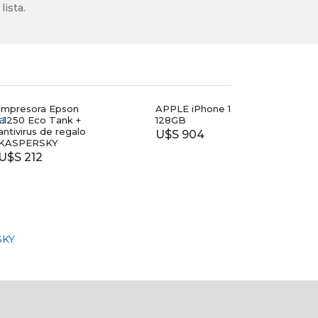
lista.
esora Epson
APPLE iPhone 13
TV T
 Eco Tank +
128GB
40
irus de regalo
U$S 904
$ 7.
PERSKY
212