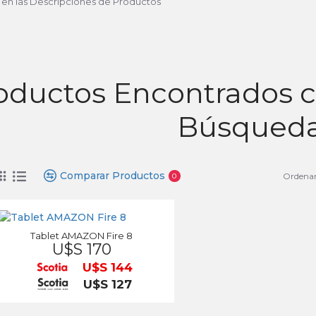
 en las Descripciones de Productos
oductos Encontrados co
Búsqued
Comparar Productos
Ordenar
0
Tablet AMAZON Fire 8
U$S 170
U$S 144
U$S 127