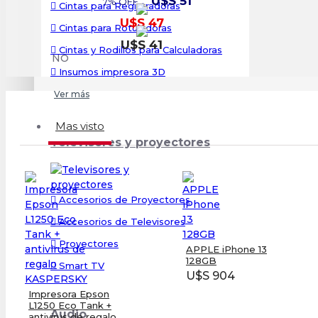
U$S 51
7% OFF
Cintas para Registradoras
U$S 47
Cintas para Rotuladoras
U$S 41
Cintas y Rodillos para Calculadoras
NO
Insumos impresora 3D
Ver más
Mas visto
Televisores y proyectores
Accesorios de Proyectores
Accesorios de Televisores
Proyectores
APPLE iPhone 13
128GB
Smart TV
U$S 904
Impresora Epson
L1250 Eco Tank +
Audio
antivirus de regalo