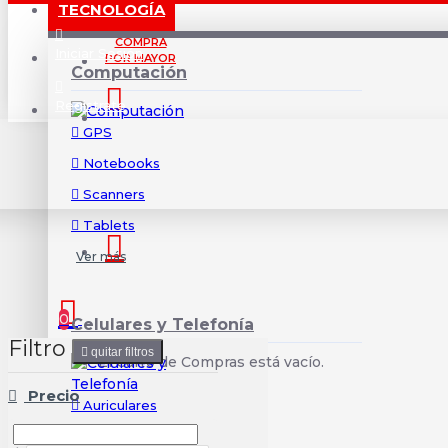
TECNOLOGÍA
COMPRA
Iniciar Sesión
POR MAYOR
Computación
Registrate
GPS
Notebooks
Scanners
Tablets
Ver más
0
Celulares y Telefonía
Filtro
quitar filtros
El Carro de Compras está vacío.
Precio
Auriculares
Celulares