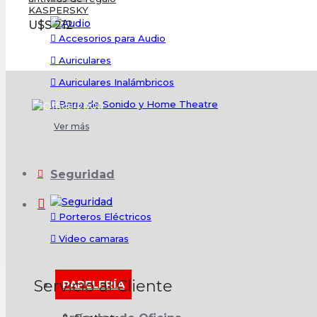
KASPERSKY
U$S 212
Accesorios para Audio
Auriculares
Auriculares Inalámbricos
Barra de Sonido y Home Theatre
Ver más
Seguridad
Porteros Eléctricos
Video camaras
Servicio al Cliente
PAPELERÍA