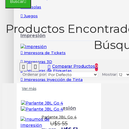
Buscar
Consolas
Juegos
Productos Encontrado
Impresión
Búsq
Impresora de Tickets
Impresoras 3D
Comparar Productos
0
Impresoras de Etiquetas
Ordenar por:
Mostrar:
Impresoras Inyección de Tinta
Ver más
Insumos de Impresión
Parlante JBL Go 4
U$S 55