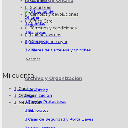
Artículos de Oficina
Contacto
Sucursales
Cambios y devoluciones
Office Card
Agendas
Términos y condiciones
Bandejas
Quienes somos
Adhesivos
Compra por mayor
Alfileres de Cartelería y Chinches
Ver más
Mi cuenta
Archivo y Organización
Cuenta
Ordenes
Fundas Protectoras
Newsletter
Biblioratos
Cajas de Seguridad y Porta Llaves