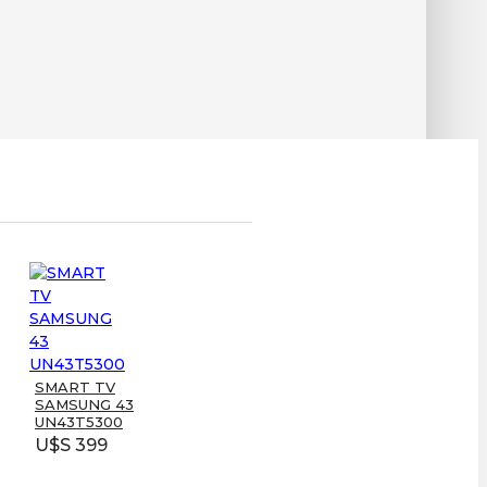
NINTENDO Switch
SMART TV
OLED 64GB
SAMSUNG 43
U$S 580
UN43T5300
U$S 659
U$S 399