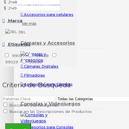
$
Estuches y Fundas
$
Accesorios para celulares
Marca
Ver más
JBL
Cámaras y Accesorios
Etiquetas
99027
99028
99029
99030
Cámaras Digitales
Filmadoras
Criterio de Búsqueda
Accesorios para Cámaras
Consolas y Videojuegos
Buscar en Subcategorías
Buscar en las Descripciones de Productos
Accesorios para Consolas