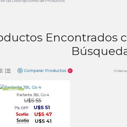
 en las Descripciones de Productos
oductos Encontrados co
Búsqued
Comparar Productos
Ordenar
0
Parlante JBL Go 4
U$S 55
U$S 51
7% OFF
U$S 47
U$S 41