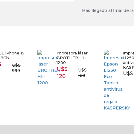
Has llegado al final de la 
E iPhone 15
Impresora láser
Impr
28Gb
BROTHER HL-
L1250
1200
antiv
S
U$S
KAS
U$S
U$S
999
9
U$S 
129
126