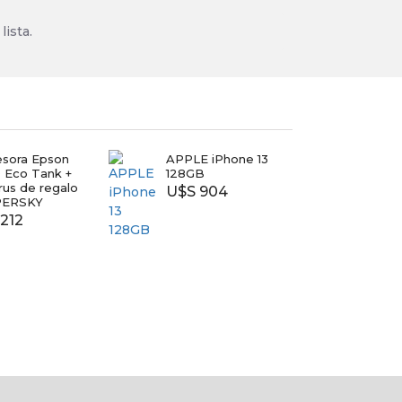
lista.
esora Epson
APPLE iPhone 13
TV T
 Eco Tank +
128GB
40
irus de regalo
U$S 904
$ 7.
PERSKY
212