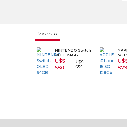
Mas visto
RT TV
NINTENDO Switch
APPL
SUNG 43
OLED 64GB
5G 1
3T5300
U$S
U$
U$S
S 399
659
580
87