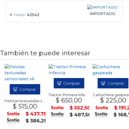
IMPORTADO
42542
Código:
También te puede interesar
Comprar
Comprar
Comprar
Tractor Primera Infancia
Cartuchera gaspead
$ 650,00
$ 225,00
Pelotas texturadas sensoriales x6
$ 515,00
$ 552,50
$ 191,2
$ 437,75
$ 487,50
$ 168,7
$ 386,25