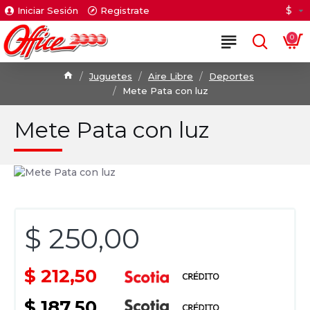
$
Iniciar Sesión
Registrate
0
Juguetes
Aire Libre
Deportes
Mete Pata con luz
Mete Pata con luz
$ 250,00
$ 212,50
$ 187,50