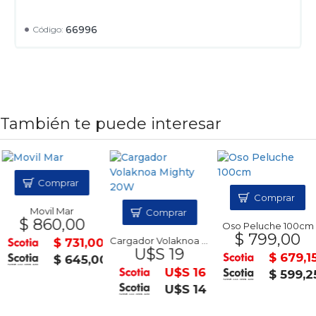
66996
Código:
También te puede interesar
Comprar
Comprar
Movil Mar
Comprar
$ 860,00
Oso Peluche 100cm
$ 799,00
Cargador Volaknoa Mighty 20W
$ 731,00
U$S 19
$ 679,1
$ 645,00
U$S 16
$ 599,2
U$S 14