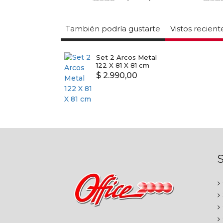
También podría gustarte
Vistos recien
Set 2 Arcos Metal
122 X 81 X 81 cm
$ 2.990,00
S