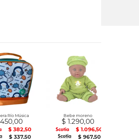
Río Música
Bebe moreno
Muñeca Dream 
0,00
$ 1.290,00
$ 3.1
$ 382,50
$ 1.096,50
$ 337,50
$ 967,50