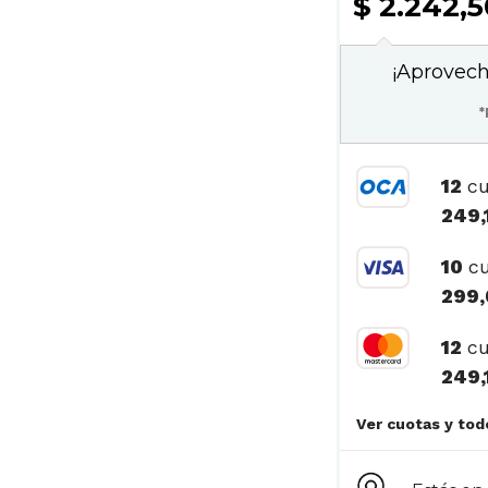
$ 2.242,
¡Aprovech
*
12
cu
249,
10
cu
299,
12
cu
249,