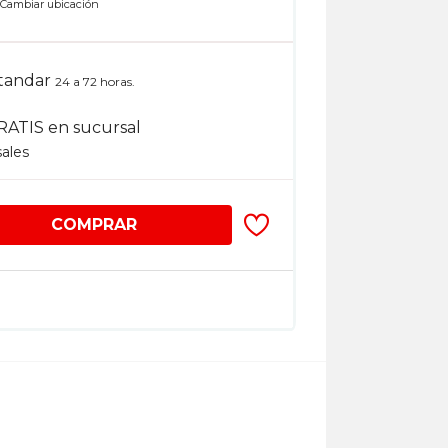
n
Cambiar ubicación
tandar
24 a 72 horas.
RATIS en sucursal
sales
COMPRAR