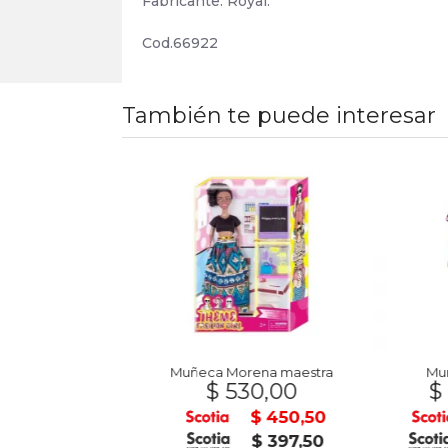
Fabricante: Royal.
Cod.66922
También te puede interesar
 junior ROYAL
Muñeca Morena maestra
Muñeca
0,00
$ 530,00
$ 59
$ 841,50
$ 450,50
$ 742,50
$ 397,50