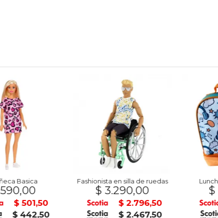
 Basica
Fashionista en silla de ruedas
Lunchera 
0,00
$ 3.290,00
$ 45
$ 501,50
$ 2.796,50
$ 442,50
$ 2.467,50