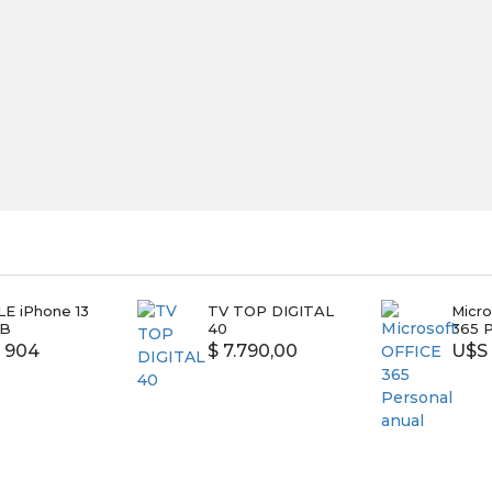
E iPhone 13
TV TOP DIGITAL
Micr
GB
40
365 P
 904
$ 7.790,00
U$S