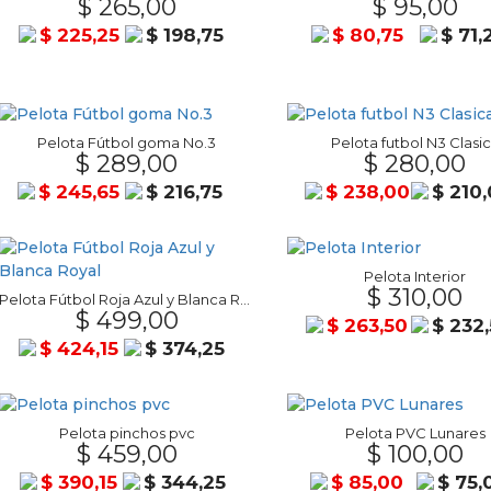
$ 265,00
$ 95,00
$ 225,25
$ 198,75
$ 80,75
$ 71,
Pelota Fútbol goma No.3
Pelota futbol N3 Clasi
$ 289,00
$ 280,00
$ 245,65
$ 216,75
$ 238,00
$ 210
Pelota Interior
$ 310,00
Pelota Fútbol Roja Azul y Blanca Royal
$ 499,00
$ 263,50
$ 232
$ 424,15
$ 374,25
Pelota pinchos pvc
Pelota PVC Lunares
$ 459,00
$ 100,00
$ 390,15
$ 344,25
$ 85,00
$ 75,