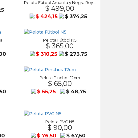
Pelota Fútbol Amarilla y Negra Royal
$ 499,00
25
$ 424,15
$ 374,25
ca
Pelota Fútbol N5
$ 365,00
,00
$ 310,25
$ 273,75
Pelota Pinchos 12cm
$ 65,00
,50
$ 55,25
$ 48,75
Pelota PVC N5
$ 90,00
00
$ 76,50
$ 67,50