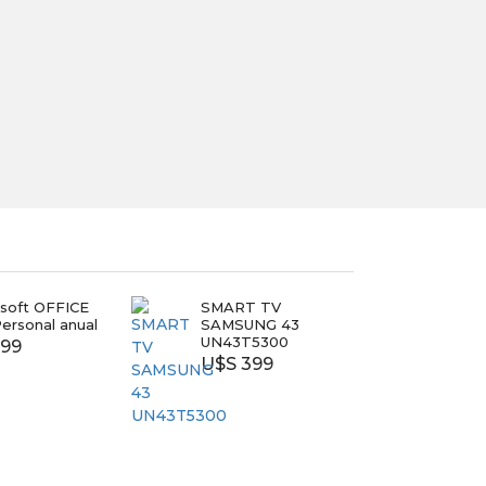
osoft OFFICE
SMART TV
NINT
ersonal anual
SAMSUNG 43
OLED
UN43T5300
 99
U$S
U$S 399
580