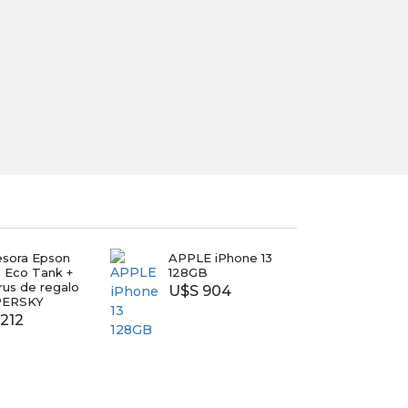
esora Epson
APPLE iPhone 13
TV T
 Eco Tank +
128GB
40
irus de regalo
U$S 904
$ 7.
PERSKY
212