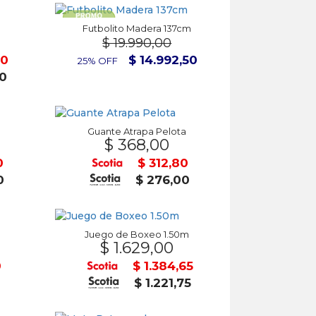
Futbolito Madera 137cm
$ 19.990,00
50
$ 14.992,50
25% OFF
50
Guante Atrapa Pelota
$ 368,00
0
$ 312,80
0
$ 276,00
Juego de Boxeo 1.50m
$ 1.629,00
0
$ 1.384,65
0
$ 1.221,75