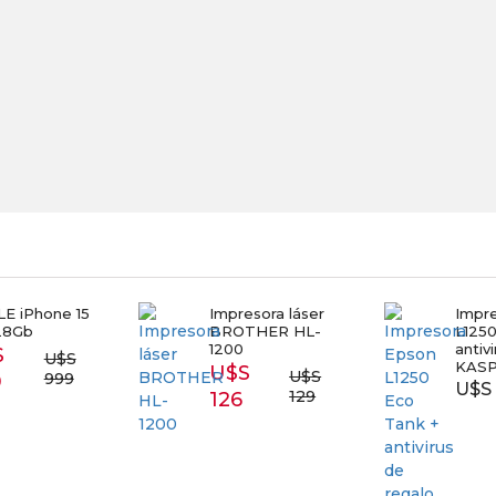
E iPhone 15
Impresora láser
Impr
28Gb
BROTHER HL-
L1250
1200
antiv
S
U$S
KAS
U$S
U$S
999
9
U$S 
129
126