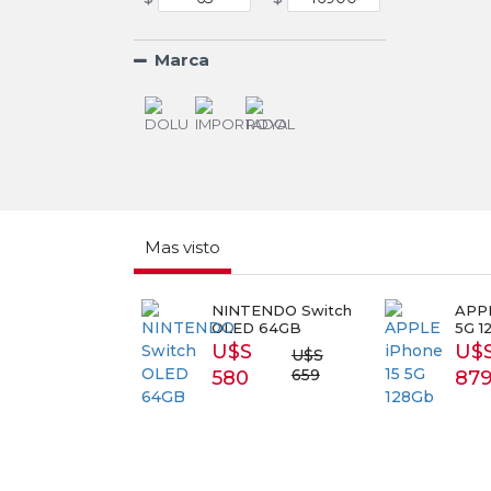
Marca
Mas visto
RT TV
NINTENDO Switch
APPL
SUNG 43
OLED 64GB
5G 1
3T5300
U$S
U$
U$S
S 399
659
580
87