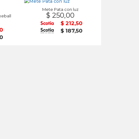
Mete Pata con luz
$ 250,00
keball
$ 212,50
50
$ 187,50
50