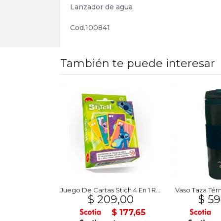
Lanzador de agua
Cod.100841
También te puede interesar
 A79 8/256Gb
Juego De Cartas Stich 4 En 1 Royal
Vaso Taza Tér
 301
$ 209,00
$ 59
U$S 256
$ 177,65