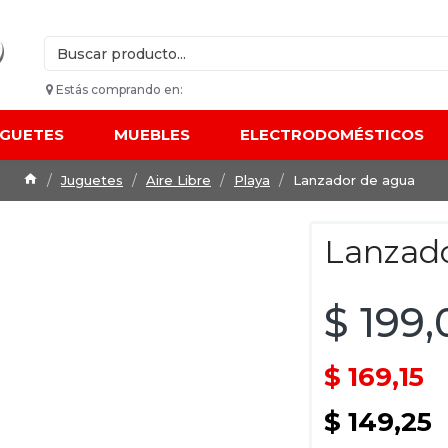
Estás comprando en:
UGUETES
MUEBLES
ELECTRODOMÉSTICOS
Juguetes
Aire Libre
Playa
Lanzador de agua
Lanzad
$ 199,
$ 169,15
$ 149,25