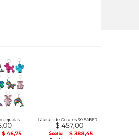
entejuelas
Lápices de Colores 30 FABER-CASTELL
5,00
$ 457,00
$ 89
$ 46,75
$ 388,45