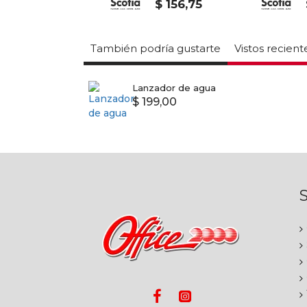
U$S 241
$ 156,75
También podría gustarte
Vistos recien
Lanzador de agua
$ 199,00
S