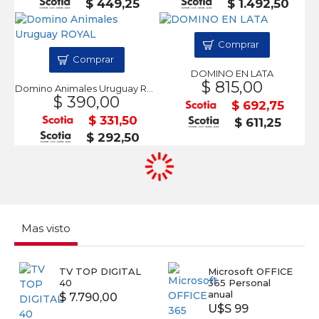
$ 449,25
$ 1.492,50
Comprar
Comprar
DOMINO EN LATA
$ 815,00
Domino Animales Uruguay ROYAL
$ 390,00
$ 692,75
$ 331,50
$ 611,25
$ 292,50
Mas visto
TV TOP DIGITAL
Microsoft OFFICE
40
365 Personal
anual
$ 7.790,00
U$S 99