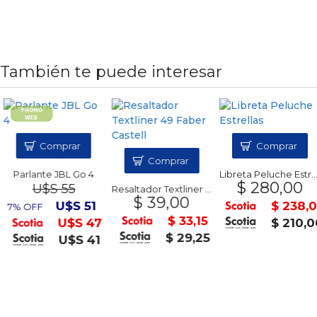
También te puede interesar
Comprar
Comprar
Comprar
Parlante JBL Go 4
Libreta Peluche Estrellas
$ 280,00
U$S 55
Resaltador Textliner 49 Faber Castell
$ 39,00
U$S 51
$ 238,0
7% OFF
$ 33,15
U$S 47
$ 210,0
$ 29,25
U$S 41