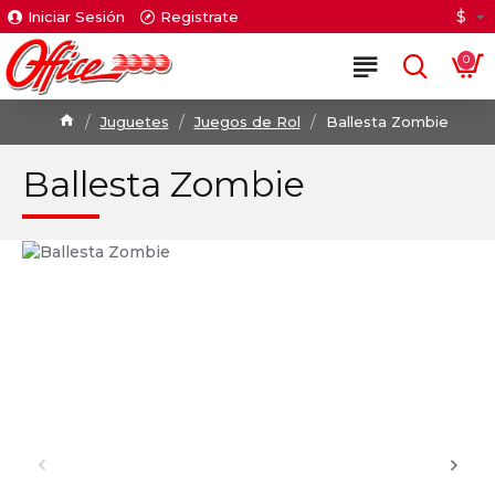
$
Iniciar Sesión
Registrate
0
Juguetes
Juegos de Rol
Ballesta Zombie
Ballesta Zombie