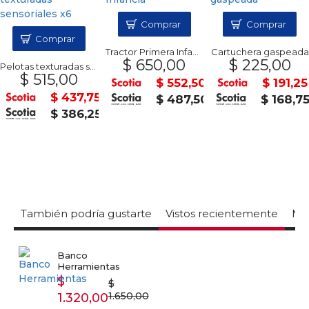
Comprar
Comprar
Comprar
Tractor Primera Infancia
Cartuchera gaspeada
$ 650,00
$ 225,00
Pelotas texturadas sensoriales x6
$ 515,00
$ 552,50
$ 191,25
$ 437,75
$ 487,50
$ 168,7
$ 386,25
También podría gustarte
Vistos recientemente
Mas
Banco
Herramientas
$
$
1.650,00
1.320,00