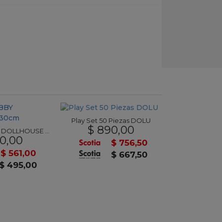
Play Set 50 Piezas DOLU
Letras y pa
$ 890,00
$ 59
Mochila GABBY DOLLHOUSE 30cm
0,00
$ 756,50
$ 561,00
$ 667,50
$ 495,00