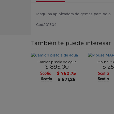
Maquina aploicadora de gemas para pelo.
Cod.101504
También te puede interesar
uga con tapa
Camion pistola de agua
Mouse M
990,00
$ 895,00
$ 25
$ 9.341,50
$ 760,75
 8.490,00
$ 671,25