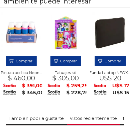
También te puede interesar
Comprar
Comprar
Comprar
Pintura acrílica Neon x8 DA VINCI
Tatuajes kit
Funda Laptop NEOX 15.6 Negra
$ 460,00
$ 305,00
U$S 20
$ 391,00
$ 259,25
U$S 17
$ 345,00
$ 228,75
U$S 15
También podría gustarte
Vistos recientemente
Mas