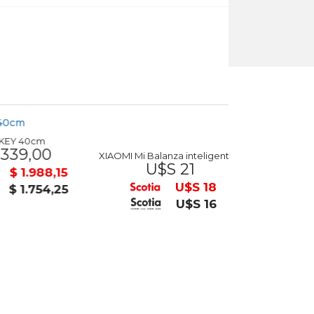
Y 40cm
39,00
XIAOMI Mi Balanza inteligente S200
U$S 21
$ 4
$ 1.988,15
U$S 18
$ 1.754,25
U$S 16