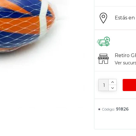
Estás e
Retiro G
Ver sucur
91826
Código: