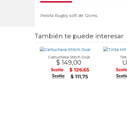
Pelota Rugby soft de 12cms.
También te puede interesar
Cartuchera Stitch Oval
Tinta 
$ 149,00
U$S
Calculadora Escritorio Kd-3851B
0,00
$ 126,65
$ 238,00
$ 111,75
$ 210,00