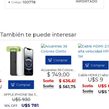
IMPORTADO
100778
Código:
También te puede interesar
Comprar
Comprar
Acuarelas 36 Colores Giotto
$ 749,00
Cable HDMI 2.1 alta velocidad H
U$S 9
0
$ 636,65
Comprar
U$S 8
50
$ 561,75
U$S 7
APPLE iPHONE 16e 5G 128Gb
U$S 930
U$S 781
16% OFF