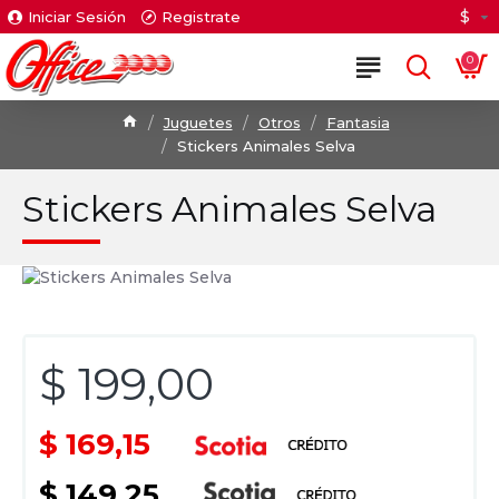
$
Iniciar Sesión
Registrate
0
Juguetes
Otros
Fantasia
Stickers Animales Selva
Stickers Animales Selva
$ 199,00
$ 169,15
$ 149,25