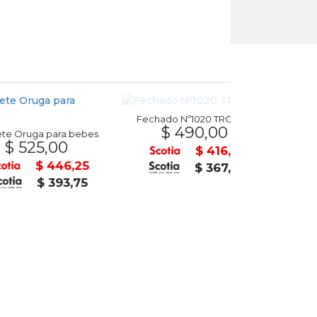
Fechado Nº1020 TRODAT
Tijera punt
$ 490,00
$ 4
a para bebes
5,00
$ 416,50
$ 446,25
$ 367,50
$ 393,75