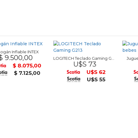
lable INTEX
00,00
LOGITECH Teclado Gaming G213
Juguete Orug
U$S 73
$ 52
 8.075,00
U$S 62
$ 7.125,00
U$S 55