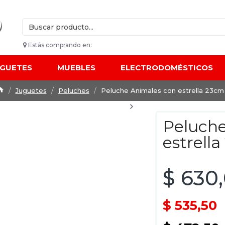
Estás comprando en:
UGUETES
MUEBLES
ELECTRODOMÉSTICOS
Juguetes
Peluches
Peluche Animales con estrella 23cm
Peluche
estrell
$ 630
$ 535,50