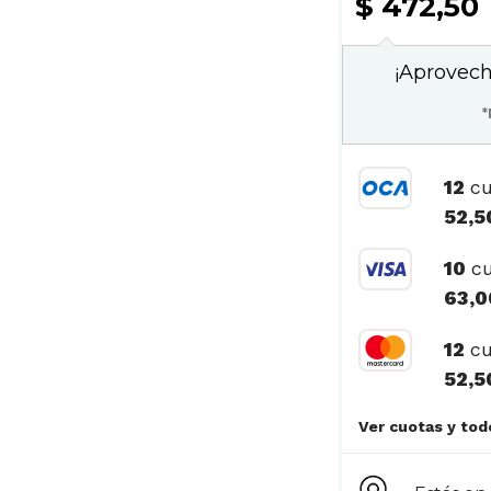
$ 472,50
¡Aprovech
*
12
cu
52,5
10
cu
63,0
12
cu
52,5