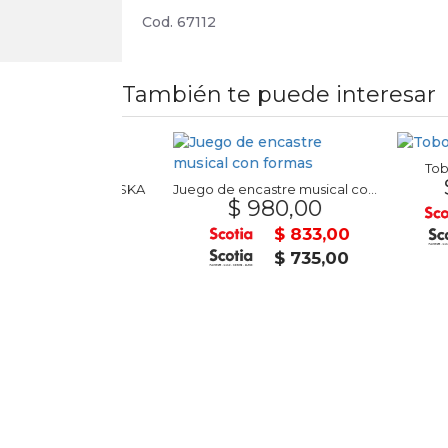
Cod. 67112
También te puede interesar
Tobogán Inf
$ 9.5
a 50grs. FOSKA
Juego de encastre musical con formas
7,00
$ 980,00
$
$ 22,95
$ 833,00
$ 20,25
$ 735,00