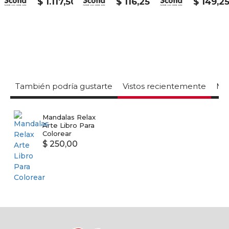
$ 1.117,50
$ 116,25
$ 149,2
También podría gustarte
Vistos recientemente
Mas
Mandalas Relax
Arte Libro Para
Colorear
$ 250,00