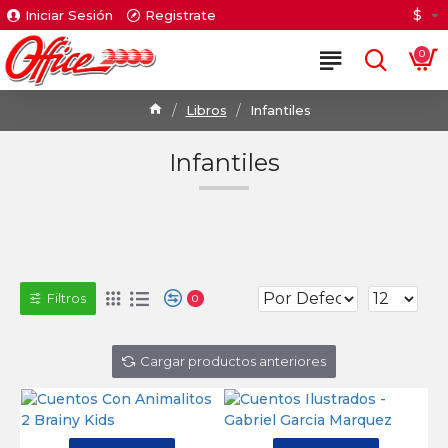
$
Iniciar Sesión
Registrate
0
Libros
Infantiles
Infantiles
Filtros
0
Cargar productos anteriores