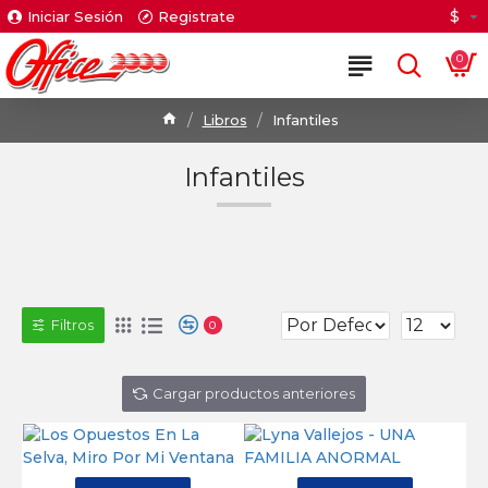
$
Iniciar Sesión
Registrate
0
Libros
Infantiles
Infantiles
Filtros
0
Cargar productos anteriores