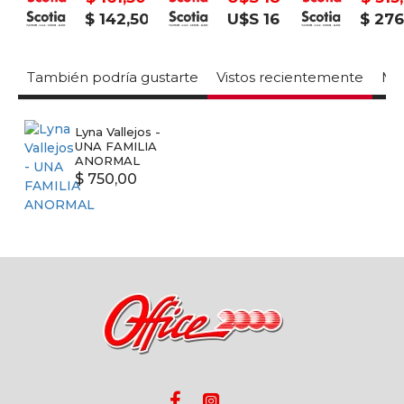
$ 142,50
U$S 16
$ 276,
También podría gustarte
Vistos recientemente
Mas
Lyna Vallejos -
UNA FAMILIA
ANORMAL
$ 750,00