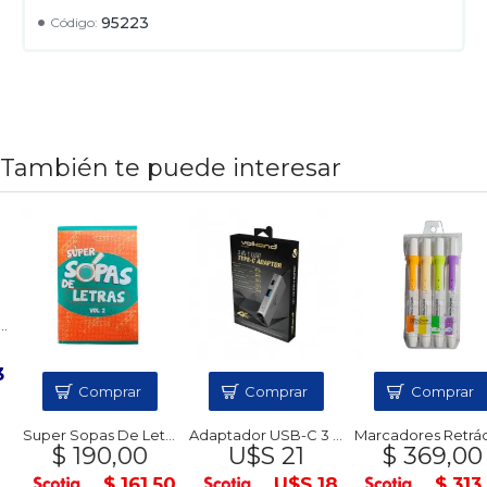
95223
Código:
También te puede interesar
Comprar
Comprar
Comprar
Super Sopas De Letras - Volumen 2
Adaptador USB-C 3 en 1 VolkanoX
Marcadores Retrácti
$ 190,00
U$S 21
$ 369,00
$ 161,50
U$S 18
$ 313,6