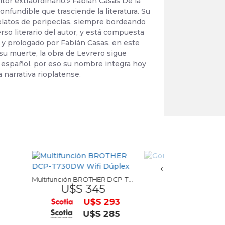
tor extraordinario.» Fabián Casas De la
fundible que trasciende la literatura. Su
 relatos de peripecias, siempre bordeando
erso literario del autor, y está compuesta
a y prologado por Fabián Casas, en este
su muerte, la obra de Levrero sigue
en español, por eso su nombre integra hoy
 narrativa rioplatense.
Goma Zenoa MAPED
$ 99,00
Multifunción BROTHER DCP-T730DW Wifi Dúplex
 345
$ 84,15
U$S 293
$ 74,25
U$S 285