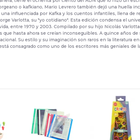
nera, tiene el ochenta por ciento del ADN que lo hizo un escri
eano o kafkiano, Mario Levrero también dejó una huella incon
: una influenciada por Kafka y los cuentos infantiles, llena de
 Jorge Varlotta, su "yo cotidiano". Esta edición condensa el univ
vida, entre 1970 y 2003. Compilado por su hijo Nicolás Varlott
 que hasta ahora se creían inconseguibles. A quince años de 
ional. Su estilo y su imaginación son raros en la literatura 
l está consagrado como uno de los escritores más geniales de la
U$S