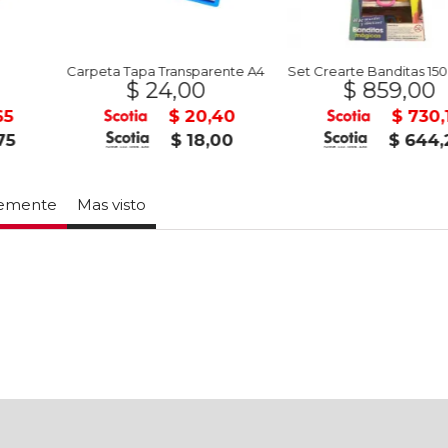
Transparente A4
Set Crearte Banditas 150 Piezas
4,00
$ 859,00
$ 20,40
$ 730,15
$ 18,00
$ 644,25
temente
Mas visto