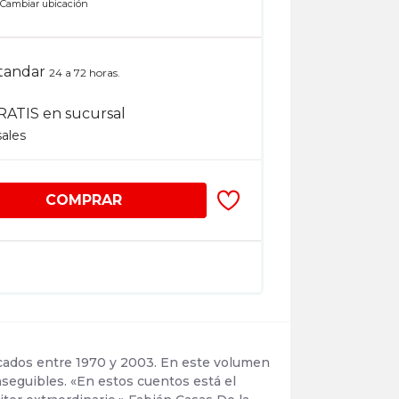
n
Cambiar ubicación
tandar
24 a 72 horas.
RATIS en sucursal
sales
COMPRAR
licados entre 1970 y 2003. En este volumen
nseguibles. «En estos cuentos está el