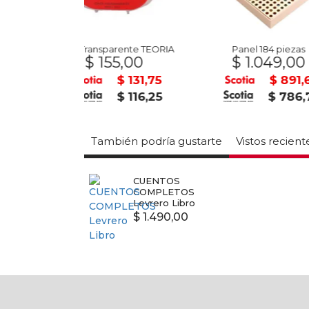
arente TEORIA
Panel 184 piezas
Carpeta Tapa 
55,00
$ 1.049,00
$ 2
$ 131,75
$ 891,65
$ 116,25
$ 786,75
También podría gustarte
Vistos recien
CUENTOS
COMPLETOS
Levrero Libro
$ 1.490,00