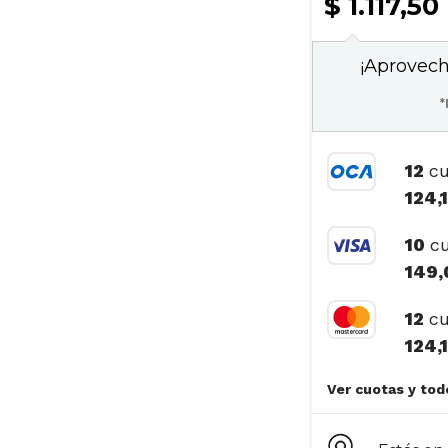
$ 1.117,50
¡Aprovech
*
12
cu
124,
10
cu
149,
12
cu
124,