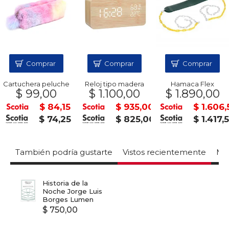
Comprar
Comprar
Comprar
Cartuchera peluche
Reloj tipo madera
Hamaca Flex
$ 99,00
$ 1.100,00
$ 1.890,00
$ 84,15
$ 935,00
$ 1.606,
$ 74,25
$ 825,00
$ 1.417,
También podría gustarte
Vistos recientemente
Mas
Historia de la
Noche Jorge Luis
Borges Lumen
$ 750,00