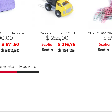
Billetera Chica Color Lila Mate MOOREBAGS
Camion Jumbo DOLU
0,00
$ 255,00
$ 5
$ 671,50
$ 216,75
$ 592,50
$ 191,25
temente
Mas visto