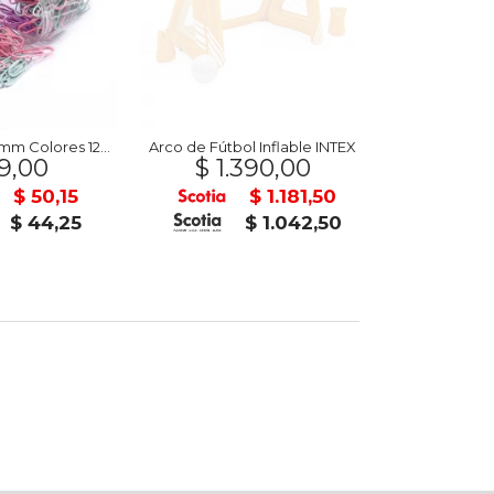
Clip FOSKA 28mm Colores 120 unidades
Arco de Fútbol Inflable INTEX
Vales Moneda 
9,00
$ 1.390,00
$ 6
$ 50,15
$ 1.181,50
$ 44,25
$ 1.042,50