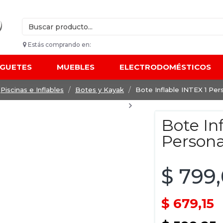
Estás comprando en:
UGUETES
MUEBLES
ELECTRODOMÉSTICOS
Piscinas e Inflables
Botes y Kayak
Bote Inflable INTEX 1 Per
Bote In
Person
$ 799
$ 679,15