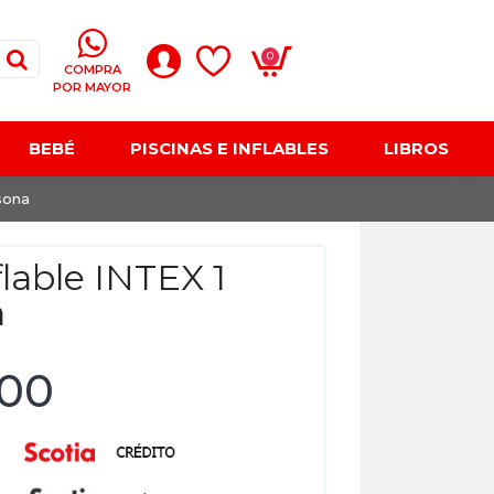
0
COMPRA
POR MAYOR
BEBÉ
PISCINAS E INFLABLES
LIBROS
sona
flable INTEX 1
a
,00