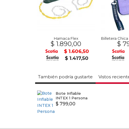
 NEOX 16
Hamaca Flex
90,00
$ 1.890,00
$ 79
$ 1.096,50
$ 1.606,50
$ 967,50
$ 1.417,50
También podría gustarte
Vistos recien
Bote Inflable
INTEX 1 Persona
$ 799,00