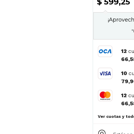
$ 599,25
¡Aprovech
*
12
cu
66,5
10
cu
79,9
12
cu
66,5