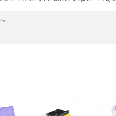
súper brillante cuenta con una cuerda de agarre en la proa, ci
les.