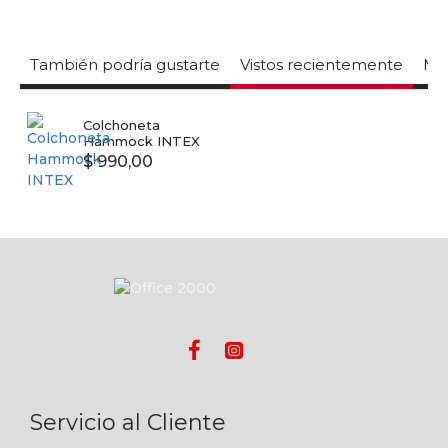
También podría gustarte
Vistos recientemente
Mas
Colchoneta
Hammock INTEX
$ 990,00
Servicio al Cliente