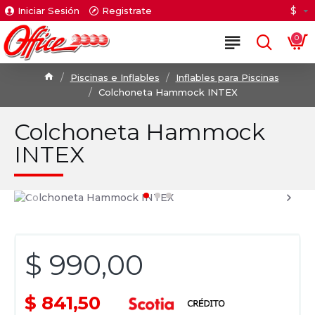
$
Iniciar Sesión
Registrate
0
Piscinas e Inflables
Inflables para Piscinas
Colchoneta Hammock INTEX
Colchoneta Hammock
INTEX
$ 990,00
$ 841,50