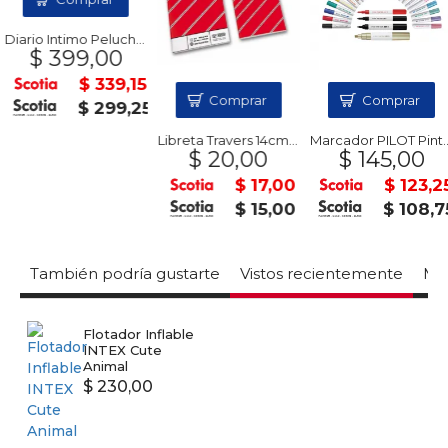
Diario Intimo Peluche + Lapicera
$ 399,00
$ 339,15
Comprar
Comprar
$ 299,25
Libreta Travers 14cm 30Hs KLIP
Marcador PILOT Pintor 1.0
$ 20,00
$ 145,00
$ 17,00
$ 123,25
$ 15,00
$ 108,7
También podría gustarte
Vistos recientemente
Mas
Flotador Inflable
INTEX Cute
Animal
$ 230,00