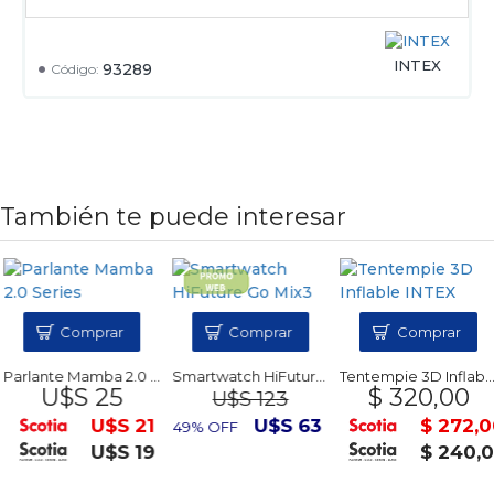
INTEX
93289
Código:
También te puede interesar
Comprar
Comprar
Comprar
Parlante Mamba 2.0 Series
Smartwatch HiFuture Go Mix3
Tentempie 3D Inflable INTEX
U$S 25
$ 320,00
U$S 123
U$S 21
U$S 63
$ 272,0
49% OFF
U$S 19
$ 240,0