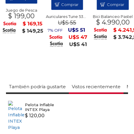
Comprar
Comprar
Juego de Pesca
$ 199,00
Auriculares Tune 530 BT
Bici Balanceo Pastel
$ 4.990,00
U$S 55
$ 169,15
U$S 51
$ 4.241
$ 149,25
7% OFF
U$S 47
$ 3.742
U$S 41
También podría gustarte
Vistos recientemente
Mas
Pelota Inflable
INTEX Playa
$ 120,00