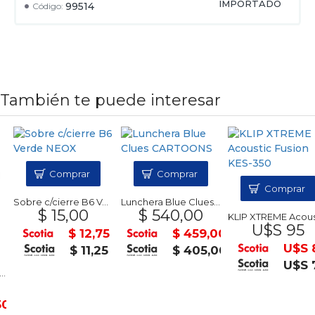
IMPORTADO
99514
Código:
También te puede interesar
Comprar
Comprar
Comprar
Sobre c/cierre B6 Verde NEOX
Lunchera Blue Clues CARTOONS
$ 15,00
$ 540,00
KLIP XTREME Acoustic Fu
U$S 95
$ 12,75
$ 459,00
U$S 81
$ 11,25
$ 405,00
U$S 71
0