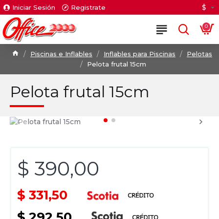
$
Iniciar Sesión
Registrate
0
Piscinas e Inflables
Inflables para Piscinas
Pelotas
Pelota frutal 15cm
Pelota frutal 15cm
$ 390,00
$ 331,50
$ 292,50