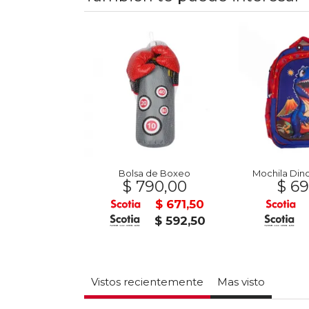
Auto Color Shifters HOT WHEELS
Bolsa de Boxeo
Mochila Din
9,00
$ 790,00
$ 69
$ 509,15
$ 671,50
$ 449,25
$ 592,50
Vistos recientemente
Mas visto