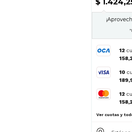
$ 1.424,
¡Aprovech
*
12
cu
158,
10
cu
189,
12
cu
158,