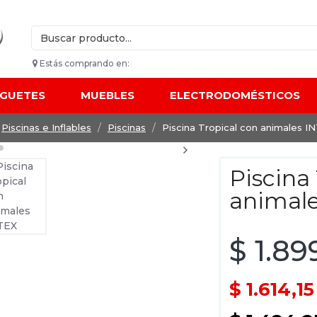
Estás comprando en:
UGUETES
MUEBLES
ELECTRODOMÉSTICOS
Piscinas e Inflables
Piscinas
Piscina Tropical con animales I
Piscina
animal
$ 1.89
$ 1.614,1