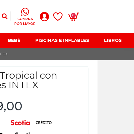
0
COMPRA
POR MAYOR
BEBÉ
PISCINAS E INFLABLES
LIBROS
NTEX
 Tropical con
es INTEX
9,00
5