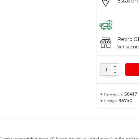
Estás e
Retiro G
Ver sucur
58417
Referencia:
96740
Código:
X