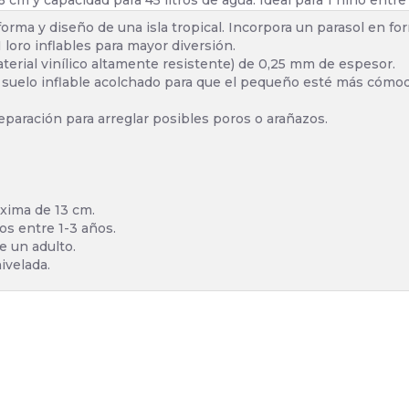
cm y capacidad para 45 litros de agua. Ideal para 1 niño entre 
 forma y diseño de una isla tropical. Incorpora un parasol en f
 loro inflables para mayor diversión.
aterial vinílico altamente resistente) de 0,25 mm de espesor.
 suelo inflable acolchado para que el pequeño esté más cómo
reparación para arreglar posibles poros o arañazos.
áxima de 13 cm.
s entre 1-3 años.
e un adulto.
nivelada.