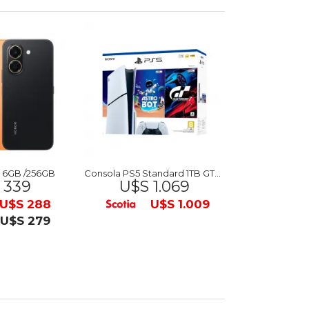
6GB /256GB
Consola PS5 Standard 1TB GT7 ASTRO
Mesa de Activ
 339
U$S 1.069
$ 78
U$S 288
U$S 1.009
U$S 279