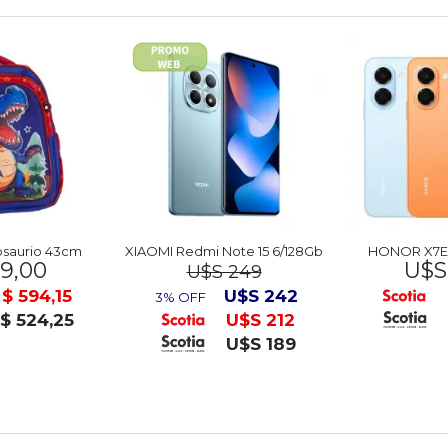
osaurio 43cm
XIAOMI Redmi Note 15 6/128Gb
HONOR X7E 
9,00
U$S
U$S 249
$ 594,15
U$S 242
3% OFF
$ 524,25
U$S 212
U$S 189