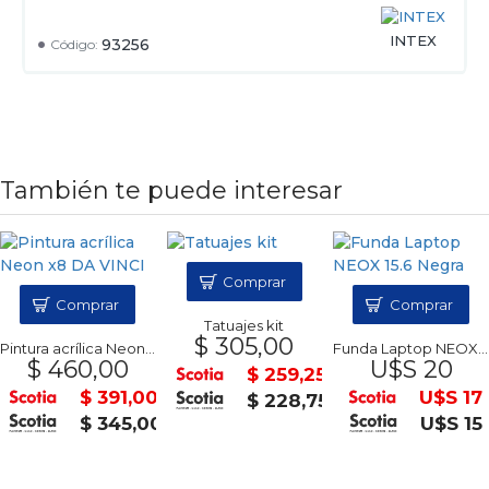
INTEX
93256
Código:
También te puede interesar
Comprar
Comprar
Comprar
Tatuajes kit
$ 305,00
Pintura acrílica Neon x8 DA VINCI
Funda Laptop NEOX 15.6 Negra
$ 460,00
U$S 20
$ 259,25
$ 391,00
U$S 17
$ 228,75
$ 345,00
U$S 15