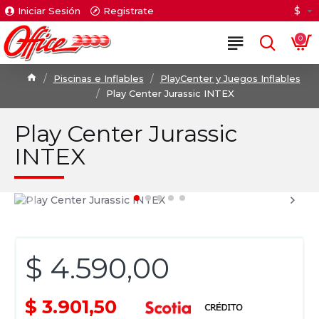
$
Iniciar Sesión
Registrate
0
Piscinas e Inflables
PlayCenter y Juegos Inflables
Play Center Jurassic INTEX
Play Center Jurassic
INTEX
$ 4.590,00
$ 3.901,50