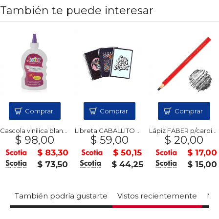
También te puede interesar
Comprar
Comprar
Comprar
Cascola vinilica blanca 250g JUNIOR
Libreta CABALLITO c/esp.Prince
Lápiz FABER p/carpintero
$ 98,00
$ 59,00
$ 20,00
0
$ 83,30
$ 50,15
$ 17,00
$ 73,50
$ 44,25
$ 15,00
También podría gustarte
Vistos recientemente
Mas