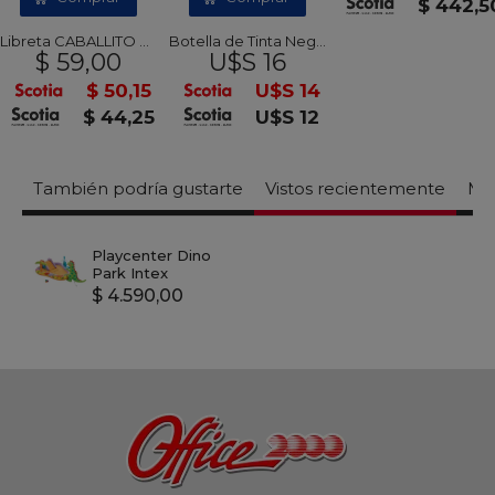
$ 442,5
Libreta CABALLITO con espiral
Botella de Tinta Negra HP GT53 Original
$ 59,00
U$S 16
5
$ 50,15
U$S 14
5
$ 44,25
U$S 12
También podría gustarte
Vistos recientemente
Mas
Playcenter Dino
Park Intex
$ 4.590,00