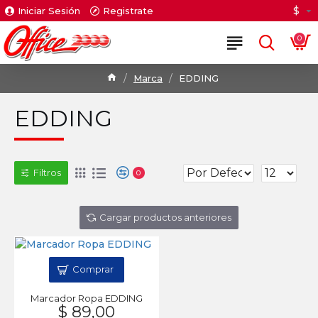
$
Iniciar Sesión
Registrate
0
Marca
EDDING
EDDING
Filtros
0
Cargar productos anteriores
Comprar
Marcador Ropa EDDING
$ 89,00