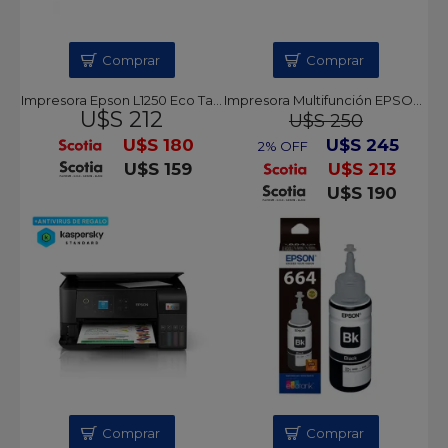
Comprar
Comprar
Impresora Epson L1250 Eco Tank + antivirus de regalo KASPERSKY
Impresora Multifunción EPSON L3210 EcoTank + antivirus de regalo KASPERSKY
U$S 212
U$S 250
U$S 180
U$S 245
2% OFF
U$S 159
U$S 213
U$S 190
Comprar
Comprar