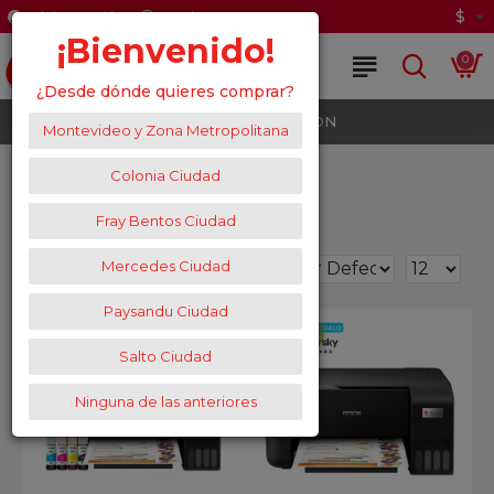
$
Iniciar Sesión
Registrate
¡Bienvenido!
0
¿Desde dónde quieres comprar?
Marca
EPSON
Montevideo y Zona Metropolitana
EPSON
Colonia Ciudad
Fray Bentos Ciudad
Mercedes Ciudad
Filtros
0
Paysandu Ciudad
Salto Ciudad
Ninguna de las anteriores