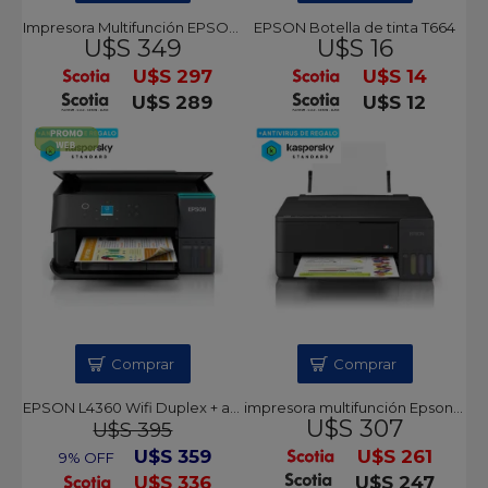
Impresora Multifunción EPSON L3560 EcoTank + antivirus de regalo KASPERSKY
EPSON Botella de tinta T664
U$S 349
U$S 16
U$S 297
U$S 14
U$S 289
U$S 12
Comprar
Comprar
EPSON L4360 Wifi Duplex + antivirus de regalo KASPERSKY
impresora multifunción Epson EcoTank L3350
U$S 307
U$S 395
U$S 359
U$S 261
9% OFF
U$S 336
U$S 247