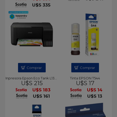
U$S 335
Comprar
Comprar
Inpresora Epson Eco Tank L1350
Tinta EPSON T544
U$S 215
U$S 17
U$S 183
U$S 14
U$S 161
U$S 13