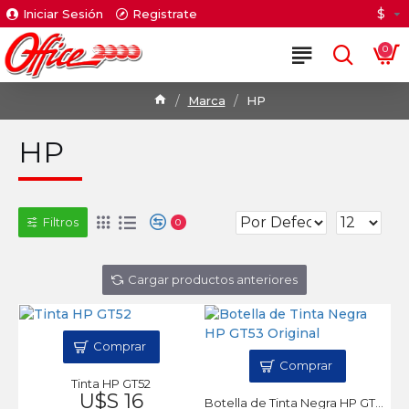
$
Iniciar Sesión
Registrate
0
Marca
HP
HP
Filtros
0
Cargar productos anteriores
Comprar
Comprar
Tinta HP GT52
U$S 16
Botella de Tinta Negra HP GT53 Original