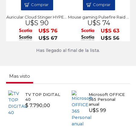
Comprar
Comprar
Auricular Cloud Stinger HYPERX
Mouse gaming Pulsefire Raid HyperX
U$S 90
U$S 74
U$S 76
U$S 63
U$S 67
U$S 56
Has llegado al final de la lista.
Mas visto
TV TOP DIGITAL
Microsoft OFFICE
40
365 Personal
anual
$ 7.790,00
U$S 99