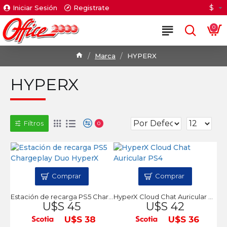
$
Iniciar Sesión
Registrate
0
Marca
HYPERX
HYPERX
Filtros
0
Comprar
Comprar
Estación de recarga PS5 Chargeplay Duo HyperX
HyperX Cloud Chat Auricular PS4
U$S 45
U$S 42
U$S 38
U$S 36