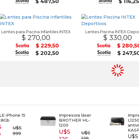
$ 487,50
$ 116,2
Lentes para Piscina Infantiles INTEX
Lentes Piscina INTEX Depo
$ 270,00
$ 330,00
$ 229,50
$ 280,5
$ 202,50
$ 247,5
E iPhone 15
Impresora láser
Impr
28Gb
BROTHER HL-
L1250
1200
antiv
S
U$S
KAS
U$S
U$S
999
9
U$S 
129