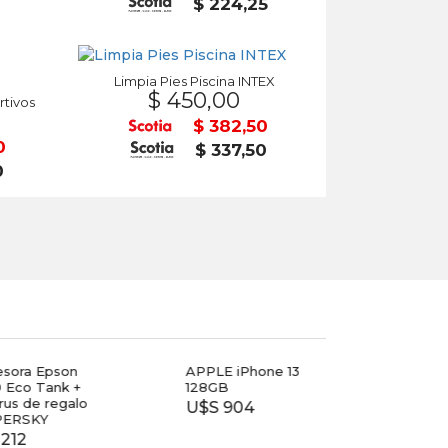
5
$ 224,25
Limpia Pies Piscina INTEX
$ 450,00
rtivos
$ 382,50
0
$ 337,50
0
esora Epson
APPLE iPhone 13
TV T
 Eco Tank +
128GB
40
irus de regalo
U$S 904
$ 7.
PERSKY
212