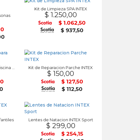
Kit de Limpieza SPA INTEX
$ 1.250,00
rsonas
$ 1.062,50
00
$ 937,50
00
Kit de Mantenimiento para Piscina INTEX
Kit de Reparacion Parche INTEX
$ 150,00
50
$ 127,50
50
$ 112,50
antiles
Lentes de Natacion INTEX Sport
$ 299,00
$ 254,15