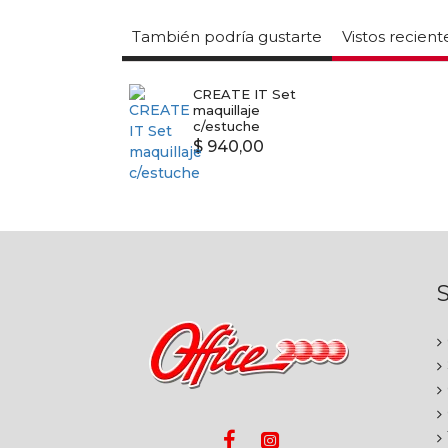
También podría gustarte
Vistos recien
CREATE IT Set
maquillaje
c/estuche
$ 940,00
S