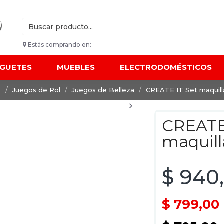
Estás comprando en:
UGUETES
MUEBLES
ELECTRODOMÉSTICOS
s
Juegos de Rol
Juegos de Belleza
CREATE IT Set maquill
CREATE
maquill
$ 940
$ 799,00