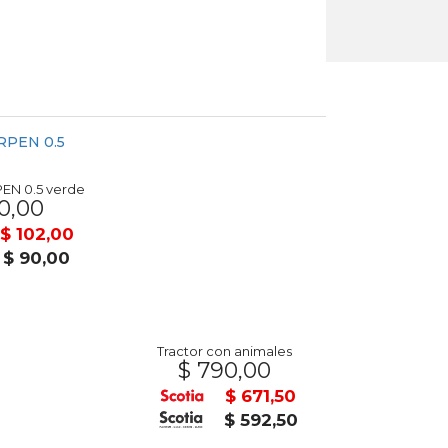
Tractor con animales
$ 790,00
EN 0.5 verde
0,00
U$S
$ 671,50
$ 102,00
$ 592,50
$ 90,00