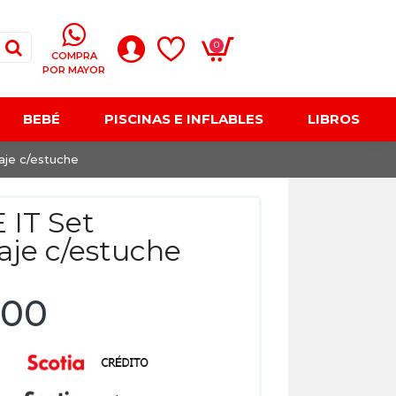
0
COMPRA
POR MAYOR
BEBÉ
PISCINAS E INFLABLES
LIBROS
aje c/estuche
 IT Set
aje c/estuche
,00