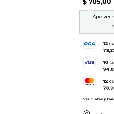
$ 705,00
¡Aprovech
*
12
cu
78,3
10
cu
94,
12
cu
78,3