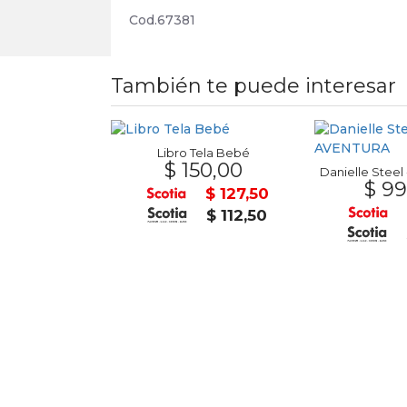
Cod.67381
También te puede interesar
 Pop
Libro Tela Bebé
0,00
$ 150,00
Danielle Steel
$ 99
$ 68,00
$ 127,50
$ 60,00
$ 112,50