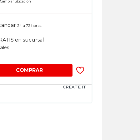
n
Cambiar ubicación
tandar
24 a 72 horas.
RATIS en sucursal
sales
COMPRAR
CREATE IT