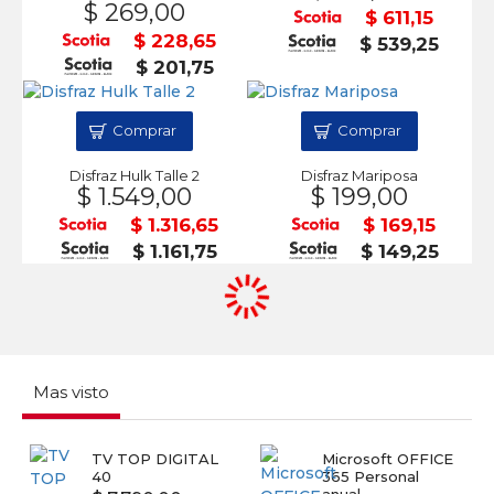
$ 269,00
$ 611,15
$ 228,65
$ 539,25
$ 201,75
Comprar
Comprar
Disfraz Hulk Talle 2
Disfraz Mariposa
$ 1.549,00
$ 199,00
$ 1.316,65
$ 169,15
$ 1.161,75
$ 149,25
Mas visto
TV TOP DIGITAL
Microsoft OFFICE
40
365 Personal