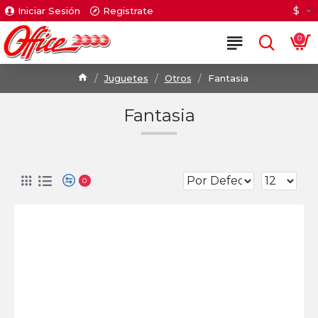
$
Iniciar Sesión
Registrate
0
Juguetes
Otros
Fantasia
Fantasia
0