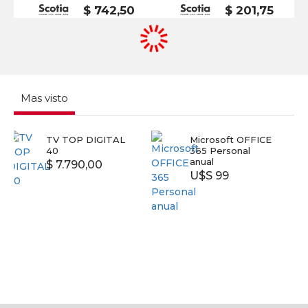
$ 742,50
$ 201,75
Mas visto
TOP DIGITAL
Microsoft OFFICE
SMART 
365 Personal
SAMSUN
anual
UN43T5
.790,00
U$S 99
U$S 39