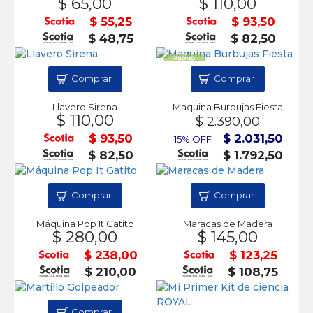
$ 65,00
$ 110,00
$ 55,25
$ 93,50
$ 48,75
$ 82,50
Comprar
Comprar
Llavero Sirena
Maquina Burbujas Fiesta
$ 110,00
$ 2.390,00
$ 93,50
$ 2.031,50
15% OFF
$ 82,50
$ 1.792,50
Comprar
Comprar
Máquina Pop It Gatito
Maracas de Madera
$ 280,00
$ 145,00
$ 238,00
$ 123,25
$ 210,00
$ 108,75
Comprar