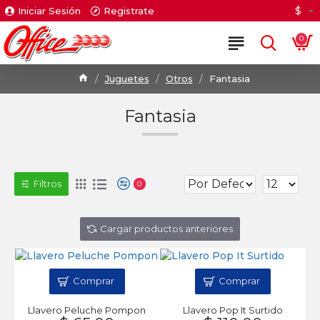
$
Iniciar Sesión
Registrate
0
Juguetes
Otros
Fantasia
Fantasia
Filtros
0
Cargar productos anteriores
Comprar
Comprar
Llavero Peluche Pompon
Llavero Pop It Surtido